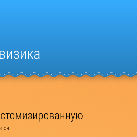
визика
кастомизированную
ется