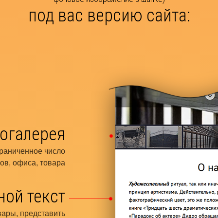
под вас версию сайта:
огалерея
граниченное число
ов, офиса, товара
ной текст
вары, представить