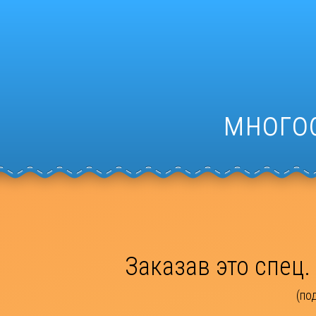
много
Заказав это спец
(по