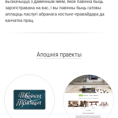
вызначыцца з даменным імем, якое павінна быць
зарэгістравана на вас, і вы павінны быць гатовы
аплаціць паслугі абранага хостынг-правайдара да
канчатка прац.
Апошнія праекты