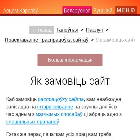
Беларуская
Русский
МЕНЮ
Арцём Каралёў
← назад
Галоўная
>
Паслугі
>
Праектаванне і распрацоўка сайтаў
>
Як замовіць сайт
Больш інфармацыі
Як замовіць сайт
Каб замовіць
распрацоўку сайта
, вам неабходна
запісацца на
інтэрв'юяванне
на зручны для ўсіх
час адным з
магчымых спосабаў
ці абраць адно з
спеціяльных прапаноў
.
Гэтак жа перад пачаткам усіх прац вам трэба